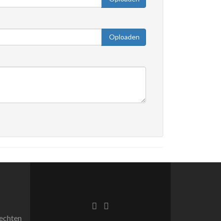
Oploaden
echten