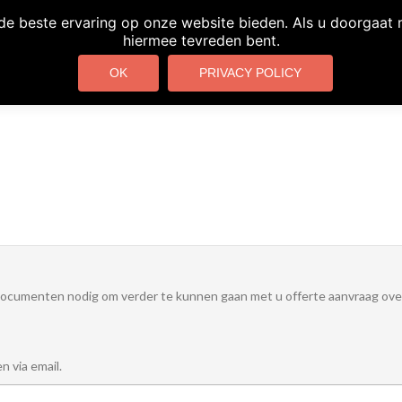
e beste ervaring op onze website bieden. Als u doorgaat me
hiermee tevreden bent.
Home
Over Ons
Voorwaarden
Meer Infor
OK
PRIVACY POLICY
ocumenten nodig om verder te kunnen gaan met u offerte aanvraag ov
n via email.