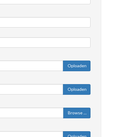
Oploaden
Oploaden
Browse …
Oploaden