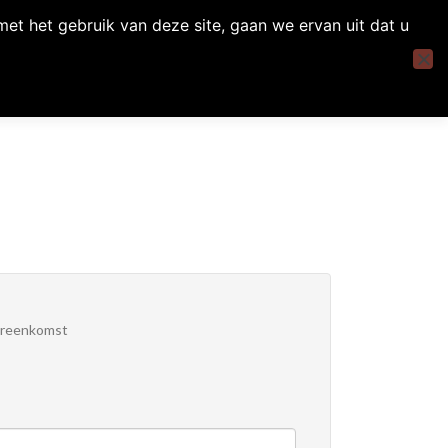
t het gebruik van deze site, gaan we ervan uit dat u
matie
Contact Ons
NU AANVRAGEN
ereenkomst