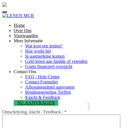
Menu
Klacht & Meldpunt
Home
Wat zou u willen indienen?
*
Over Ons
Voorwaarden
Uw bent?
*
Meer Informatie
Wat kost een lening?
Uw Naam
*
Hoe werkt het
In aanmerking komen
Geld lenen aan familie of vrienden
Gratis financieel overzicht
Geslacht
*
Contact Ons
FAQ / Help Centre
Uw Telefoonnummer:
*
Contact Formulier
Aflossingsuitstel aanvragen
Uw Email :
*
Betalingsregeling Treffen
Klacht & Feedback
*
NU AANVRAGEN
Email Bevestigen:
Omschrijving, klacht / Feedback :
*