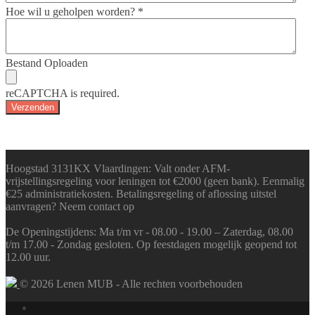
Hoe wil u geholpen worden?
*
Bestand Oploaden
reCAPTCHA is required.
Verzenden
Hoogstad 3131KX Vlaardingen: Valt onder AFM-
vrijstellingsregeling voor leningen tot €2000 (geen bank). Eenmalig
€25 administratiekosten. Betalingsregeling of aflossing uitstel
aanvragen? Neem contact op
De Openingstijdens: Ma t/m vr - 08.00 - 19.00 – Zaterdag, 08.00
t/m 17.00 - Zondag gesloten. Op feestdagen mogelijk geopend tot
12.00 uur.
© 2026 Lenen MUB - Alle rechten voorbehouden