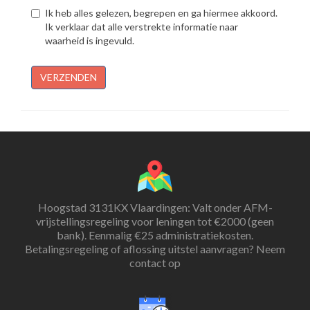
Ik heb alles gelezen, begrepen en ga hiermee akkoord.
Ik verklaar dat alle verstrekte informatie naar
waarheid is ingevuld.
VERZENDEN
Hoogstad 3131KX Vlaardingen: Valt onder AFM-
vrijstellingsregeling voor leningen tot €2000 (geen
bank). Eenmalig €25 administratiekosten.
Betalingsregeling of aflossing uitstel aanvragen? Neem
contact op